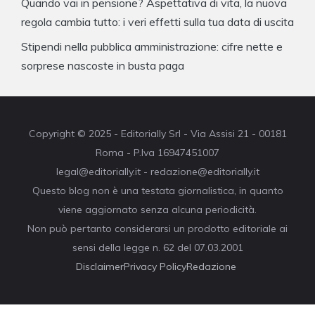
Quando vai in pensione? Aspettativa di vita, la nuova
regola cambia tutto: i veri effetti sulla tua data di uscita
Stipendi nella pubblica amministrazione: cifre nette e
sorprese nascoste in busta paga
Copyright © 2025 - Editorially Srl - Via Assisi 21 - 00181
Roma - P.Iva 16947451007
legal@editorially.it - redazione@editorially.it
Questo blog non è una testata giornalistica, in quanto
viene aggiornato senza alcuna periodicità.
Non può pertanto considerarsi un prodotto editoriale ai
sensi della legge n. 62 del 07.03.2001
Disclaimer
Privacy Policy
Redazione