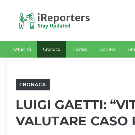
Vai
al
contenuto
Attualità
Cronaca
Politica
Società
Am
CRONACA
LUIGI GAETTI: “V
VALUTARE CASO 