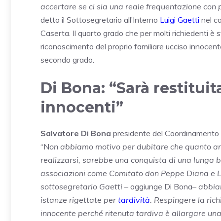
accertare se ci sia una reale frequentazione con 
detto il Sottosegretario all’Interno
Luigi Gaetti
nel co
Caserta. Il quarto grado che per molti richiedenti è 
riconoscimento del proprio familiare ucciso innocen
secondo grado.
Di Bona: “Sarà restituit
innocenti”
Salvatore Di Bona
presidente del Coordinamento ca
“N
on abbiamo motivo per dubitare che quanto a
realizzarsi, sarebbe una conquista di una lunga 
associazioni come Comitato don Peppe Diana e Libe
sottosegretario Gaetti –
aggiunge Di Bona
– abbia
istanze rigettate per
tardività
. Respingere la rich
innocente perché ritenuta tardiva è allargare una 