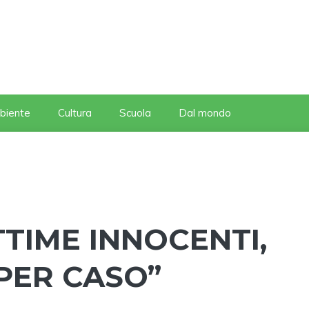
biente
Cultura
Scuola
Dal mondo
ITTIME INNOCENTI,
PER CASO”