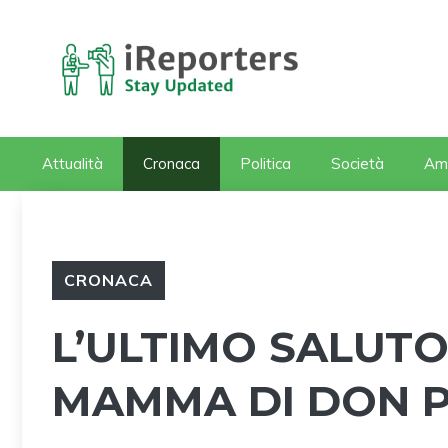
Vai
al
contenuto
Attualità
Cronaca
Politica
Società
Am
CRONACA
L’ULTIMO SALUTO
MAMMA DI DON P