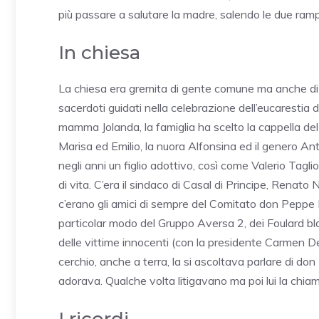
più passare a salutare la madre, salendo le due ramp
In chiesa
La chiesa era gremita di gente comune ma anche di sco
sacerdoti guidati nella celebrazione dell’eucarestia d
mamma Jolanda, la famiglia ha scelto la cappella del cim
Marisa ed Emilio, la nuora Alfonsina ed il genero An
negli anni un figlio adottivo, così come Valerio Tag
di vita. C’era il sindaco di Casal di Principe, Renato 
c’erano gli amici di sempre del Comitato don Peppe Da
particolar modo del Gruppo Aversa 2, dei Foulard bla
delle vittime innocenti (con la presidente Carmen Del
cerchio, anche a terra, la si ascoltava parlare di do
adorava. Qualche volta litigavano ma poi lui la chi