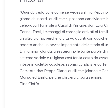
I ricordi
“Quando vedo voi è come se vedessi il mio Peppino”, 
giorno dei ricordi, quelli che si possono condividere i
celebrava il funerale a Casal di Principe, don Luigi
Torino. Tanti, i messaggi di cordoglio arrivati ai fam
un altro giorno, perché la vita va avanti con qualc
andato anche un pezzo importante della storia di un 
Di mamma Jolanda, ci resteranno le tante parole di 
sistema sociale e religioso così tanto cauto da esser
intese in dialetto casalese, i sorrisi condivisi e caffè
Comitato don Peppe Diana, quelli che Jolanda e G
Marisa ed Emilio, perché chi c’era ci sarà sempre.
Tina Cioffo