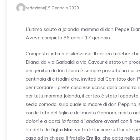
redazione
19 Gennaio 2020
L’ultimo saluto a Jolanda, mamma di don Peppe Diana
Aveva compiuto 86 anni il 17 gennaio.
Composto, intimo e silenzioso. Il corteo funebre c
Diana, da via Garibaldi a via Cavour è stato un proc
dei genitori di don Diana è sempre passato un corteo r
centinaia di cittadini che, invitati dal Comitato don 
per ricordare il prete casalese ucciso dalla camorra i
per tutti mamma Jolanda, il corteo è stato l’opposto
sedia comoda, sulla quale la madre di don Peppino, 
con le foto del figlio e del marito Gennaro, morto ne
dolori e a darci la forza di andare avanti con il 
ha detto la
figlia Marisa
tra le lacrime soffocate pe
casa ed in chiesa. Il fratello
Emilio
, che abita nello s