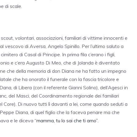
e di scale.
ut, volontari, associazioni, familiari di vittime innocenti e
al vescovo di Aversa, Angelo Spinillo. Per l’ultimo saluto a
itero di Casal di Principe. In prima fila c’erano i figli,
tonio e c’era Augusto Di Meo, che di Jolanda è diventato
lione che della memoria di don Diana ne ha fatto un impegno
Natale che ha onorato il funerale con la fascia tricolore e
na, di Libera (con il referente Gianni Solino), dell’Agesci in
nc, del Masci, del Coordinamento regionale dei familiari
 Core). Di nuovo tutti lì davanti a lei, come quando seduti a
n Peppe Diana, di quel figlio che la faceva penare ma che
amava e le diceva
“mamma, tu lo sai che ti amo”.