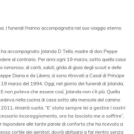
. I funerali l’hanno accompagnata nel suo viaggio eterno.
he ha accompagnato Jolanda D Tella, madre di don Peppe
edere al contrario. Per anni ogni 19 marzo, sotto quella casa
umoroso, di canti, saluti, grida di gioia degli scout e delle
Peppe Diana e da Libera, si sono ritrovati a Casal di Principe
l 19 marzo del 1994. Oggi, nel giorno dei funerali di Jolanda,
. E non poteva che essere così, Jolanda non c’è più. Quella
sedeva nella cucina di casa sotto alla mensola del camino
l 2011, rimarrà vuota.
“E’ stata sempre lei a gestire i nostri
necessario incoraggiamento, ora ha lasciato me a soffrire
”,
r rispondere alle tante parole di conforto che ha ricevuto a
tesso cortile dei genitori, dovrà abituarsi a far rientro senza