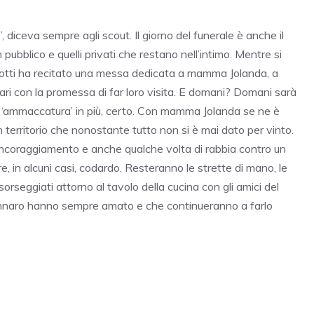
diceva sempre agli scout. Il giorno del funerale è anche il
n pubblico e quelli privati che restano nell’intimo. Mentre si
 Ciotti ha recitato una messa dedicata a mamma Jolanda, a
iliari con la promessa di far loro visita. E domani? Domani sarà
he ‘ammaccatura’ in più, certo. Con mamma Jolanda se ne è
territorio che nonostante tutto non si è mai dato per vinto.
incoraggiamento e anche qualche volta di rabbia contro un
e, in alcuni casi, codardo. Resteranno le strette di mano, le
 sorseggiati attorno al tavolo della cucina con gli amici del
ennaro hanno sempre amato e che continueranno a farlo