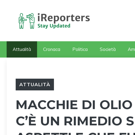
Vai
al
contenuto
Attualità
Cronaca
Politica
Società
Am
ATTUALITÀ
MACCHIE DI OLIO
C’È UN RIMEDIO 