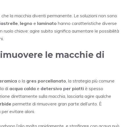
 che la macchia diventi permanente. Le soluzioni non sono
iastrelle
,
legno
e
laminato
hanno caratteristiche diverse
 ruolo chiave: agire subito significa aumentare le possibilità
i.
rimuovere le macchie di
ceramica
o la
gres porcellanato
, la strategia più comune
la di
acqua calda
e
detersivo per piatti
è spesso
uzione direttamente sulla macchia, lasciarla agire qualche
rbide
permette di rimuovere gran parte dell’unto. È
per evitare aloni.
assorbono l’olio molto rapidamente, e strofinare con acqua può