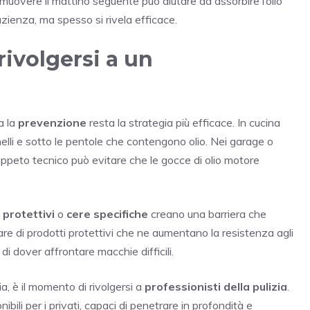
rimuovere il mattino seguente può aiutare ad assorbire l’olio
zienza, ma spesso si rivela efficace.
ivolgersi a un
a la
prevenzione
resta la strategia più efficace. In cucina
nelli e sotto le pentole che contengono olio. Nei garage o
tappeto tecnico può evitare che le gocce di olio motore
i protettivi
o
cere specifiche
creano una barriera che
are di prodotti protettivi che ne aumentano la resistenza agli
di dover affrontare macchie difficili.
a, è il momento di rivolgersi a
professionisti della pulizia
.
ibili per i privati, capaci di penetrare in profondità e