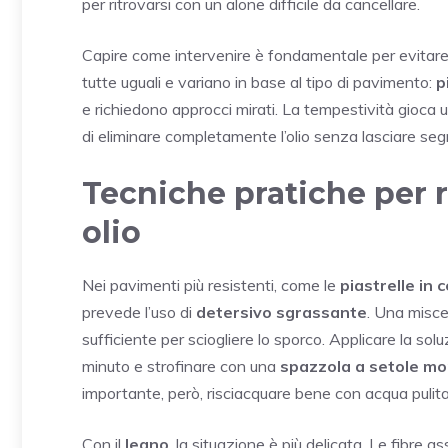
per ritrovarsi con un alone difficile da cancellare.
Capire come intervenire è fondamentale per evitare
tutte uguali e variano in base al tipo di pavimento:
p
e richiedono approcci mirati. La tempestività gioca un
di eliminare completamente l’olio senza lasciare segn
Tecniche pratiche per 
olio
Nei pavimenti più resistenti, come le
piastrelle in 
prevede l’uso di
detersivo sgrassante
. Una misce
sufficiente per sciogliere lo sporco. Applicare la sol
minuto e strofinare con una
spazzola a setole mo
importante, però, risciacquare bene con acqua pulita 
Con il
legno
, la situazione è più delicata. Le fibre 