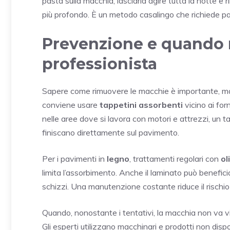
pasta sulla macchia, lasciarla agire tutta la notte e 
più profondo. È un metodo casalingo che richiede pa
Prevenzione e quando r
professionista
Sapere come rimuovere le macchie è importante, m
conviene usare
tappetini assorbenti
vicino ai for
nelle aree dove si lavora con motori e attrezzi, un 
finiscano direttamente sul pavimento.
Per i pavimenti in
legno
, trattamenti regolari con
ol
limita l’assorbimento. Anche il laminato può benefici
schizzi. Una manutenzione costante riduce il rischio 
Quando, nonostante i tentativi, la macchia non va vi
Gli esperti utilizzano macchinari e prodotti non dispon