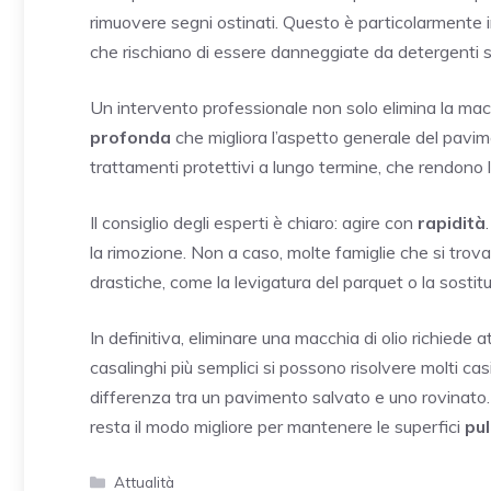
rimuovere segni ostinati. Questo è particolarmente
che rischiano di essere danneggiate da detergenti sb
Un intervento professionale non solo elimina la ma
profonda
che migliora l’aspetto generale del pavi
trattamenti protettivi a lungo termine, che rendono le
Il consiglio degli esperti è chiaro: agire con
rapidità
la rimozione. Non a caso, molte famiglie che si tro
drastiche, come la levigatura del parquet o la sostit
In definitiva, eliminare una macchia di olio richiede 
casalinghi più semplici si possono risolvere molti c
differenza tra un pavimento salvato e uno rovinato.
resta il modo migliore per mantenere le superfici
pul
Categorie
Attualità