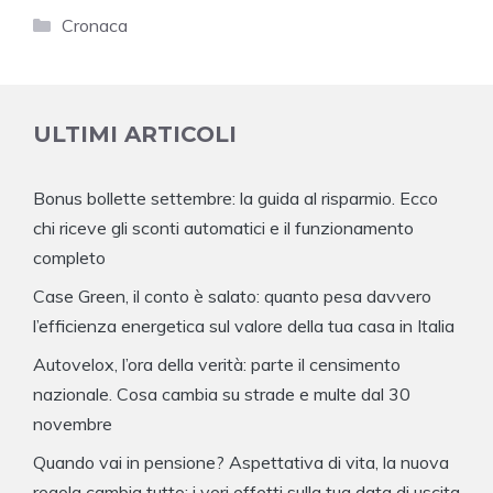
Categorie
Cronaca
ULTIMI ARTICOLI
Bonus bollette settembre: la guida al risparmio. Ecco
chi riceve gli sconti automatici e il funzionamento
completo
Case Green, il conto è salato: quanto pesa davvero
l’efficienza energetica sul valore della tua casa in Italia
Autovelox, l’ora della verità: parte il censimento
nazionale. Cosa cambia su strade e multe dal 30
novembre
Quando vai in pensione? Aspettativa di vita, la nuova
regola cambia tutto: i veri effetti sulla tua data di uscita