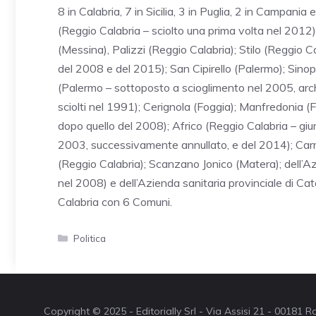
8 in Calabria, 7 in Sicilia, 3 in Puglia, 2 in Campania 
(Reggio Calabria – sciolto una prima volta nel 2012)
(Messina), Palizzi (Reggio Calabria); Stilo (Reggio C
del 2008 e del 2015); San Cipirello (Palermo); Sinopo
(Palermo – sottoposto a scioglimento nel 2005, archi
sciolti nel 1991); Cerignola (Foggia); Manfredonia (
dopo quello del 2008); Africo (Reggio Calabria – giu
2003, successivamente annullato, e del 2014); Car
(Reggio Calabria); Scanzano Jonico (Matera); dell’Az
nel 2008) e dell’Azienda sanitaria provinciale di Cat
Calabria con 6 Comuni.
Categorie
Politica
Copyright © 2025 - Editorially Srl - Via Assisi 21 - 00181