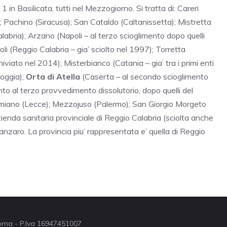
e 1 in Basilicata, tutti nel Mezzogiorno. Si tratta di: Careri
; Pachino (Siracusa); San Cataldo (Caltanissetta); Mistretta
alabria); Arzano (Napoli – al terzo scioglimento dopo quelli
li (Reggio Calabria – gia’ sciolto nel 1997); Torretta
viato nel 2014); Misterbianco (Catania – gia’ tra i primi enti
Foggia);
Orta di Atella
(Caserta – al secondo scioglimento
nto al terzo provvedimento dissolutorio, dopo quelli del
miano (Lecce); Mezzojuso (Palermo); San Giorgio Morgeto
ienda sanitaria provinciale di Reggio Calabria (sciolta anche
anzaro. La provincia piu’ rappresentata e’ quella di Reggio
 Roma - P.Iva 16947451007