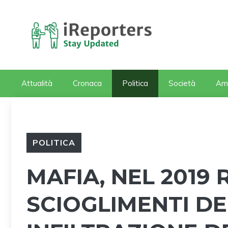
Vai
al
contenuto
Attualità
Cronaca
Politica
Società
Am
POLITICA
MAFIA, NEL 2019
SCIOGLIMENTI DE