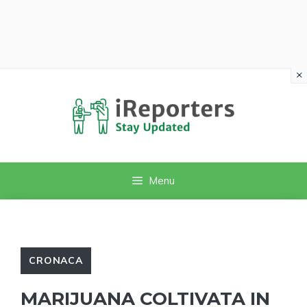
×
Vai
al
contenuto
Menu
CRONACA
MARIJUANA COLTIVATA IN