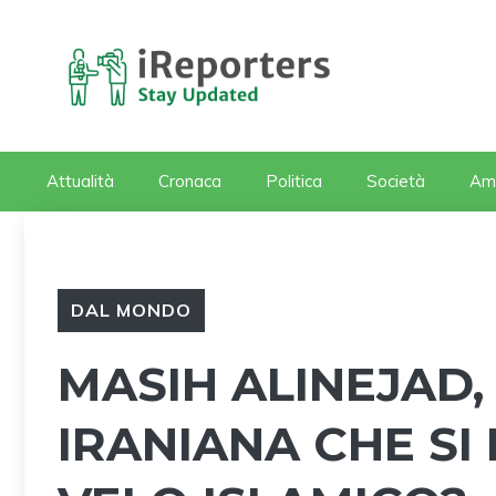
Vai
al
contenuto
Attualità
Cronaca
Politica
Società
Am
DAL MONDO
MASIH ALINEJAD, 
IRANIANA CHE SI