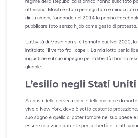
regime della Repubblica Islamica hanno suscitato pol
attivismo, Masih è stata perseguitata e minacciata 
diritti umani, fondando nel 2014 la pagina Faceboo
pubblicare foto senza hijab come gesto di protesta.
L’attività di Masih non si è fermata qui. Nel 2022, la
intitolato “Il vento fra i capelli. La mia lotta per la
ingiustizie e il suo impegno per la libertà l’hanno re
globale.
L’esilio negli Stati Uniti
A causa delle persecuzioni e delle minacce di morte,
vive a New York, dove è sotto costante protezione. No
suo sogno è quello di poter tornare nel suo paese e ri
essere una voce potente per la libertà e i diritti uma