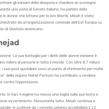
trare gli iraniani della diaspora e chiedere un sostegno
Durante una visita al Senato italiano, ha parlato della
e le donne che lottano per la loro libertà. Masih è stata
rchestrato da un’organizzazione criminale dell’Est Europa su
to di Giustizia americano.
inejad
one. La sua battaglia per i diritti delle donne iraniane è
no milioni di persone in tutto il mondo. Con oltre 8,7 milioni
 i suoi post quotidiani sono un punto di riferimento per molte
e” della regista Nahid Persson ha contribuito a rendere
e contro l’oppressione.
te. In Iran, il regime ha messo una taglia sulla sua testa e
 come avvertimento. Nonostante tutto, Masih continua a
hdie, lo scrittore de I versetti satanici accoltellato il 12