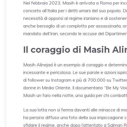
Nel febbraio 2023, Masih è arrivata a Roma per incon
concreto all’Italia per i diritti umani del suo popolo. 
necessità di opporsi al regime iraniano e di sostener
anche bersaglio di un complotto per assassinarla, o
mandato dell’Iran, secondo le accuse del Dipartimen
Il coraggio di Masih Al
Masih Alinejad è un esempio di coraggio e determinazi
incessante e pericolosa. Le sue parole e azioni ispira
di follower su Instagram e più di 700.000 su Twitter,
donne in Medio Oriente. Il documentario “Be My Voic
Masih un faro nella notte, una guida per chi combatt
La sua lotta non si ferma davanti alle minacce di mor
ha persino diffuso una foto della sua impiccagione
sfidare il regime, anche dopo l’attentato a Salman Rus