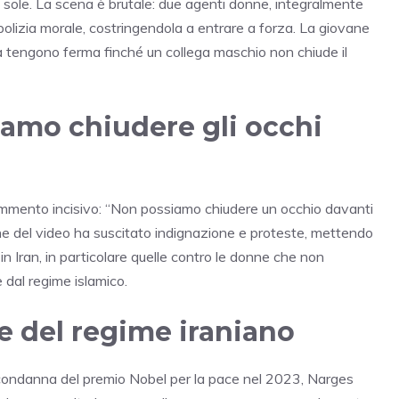
 da sole. La scena è brutale: due agenti donne, integralmente
 polizia morale, costringendola a entrare a forza. La giovane
e la tengono ferma finché un collega maschio non chiude il
iamo chiudere gli occhi
mmento incisivo: “Non possiamo chiudere un occhio davanti
one del video ha suscitato indignazione e proteste, mettendo
i in Iran, in particolare quelle contro le donne che non
 dal regime islamico.
e del regime iraniano
 condanna del premio Nobel per la pace nel 2023, Narges