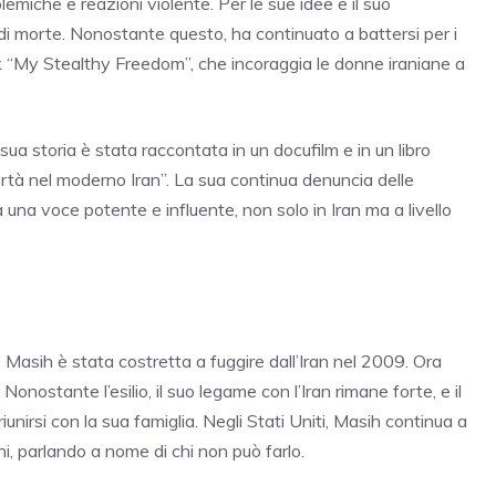
emiche e reazioni violente. Per le sue idee e il suo
di morte. Nonostante questo, ha continuato a battersi per i
k “My Stealthy Freedom”, che incoraggia le donne iraniane a
 sua storia è stata raccontata in un docufilm e in un libro
 libertà nel moderno Iran”. La sua continua denuncia delle
sa una voce potente e influente, non solo in Iran ma a livello
 Masih è stata costretta a fuggire dall’Iran nel 2009. Ora
nostante l’esilio, il suo legame con l’Iran rimane forte, e il
unirsi con la sua famiglia. Negli Stati Uniti, Masih continua a
ni, parlando a nome di chi non può farlo.