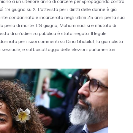
aniano a un ulteriore anno di carcere per «propaganda contro
8 giugno su X. L’attivista per i diritti delle donne è già
e condannata e incarcerata negli ultimi 25 anni per la sua
la pena di morte. L’8 giugno, Mohammadi si è rifiutata di
sta di un’udienza pubblica è stata negata. Il legale
dannata per i suoi commenti su Dina Ghabilaf, la giornalista
 sessuale, e sul boicottaggio delle elezioni parlamentari