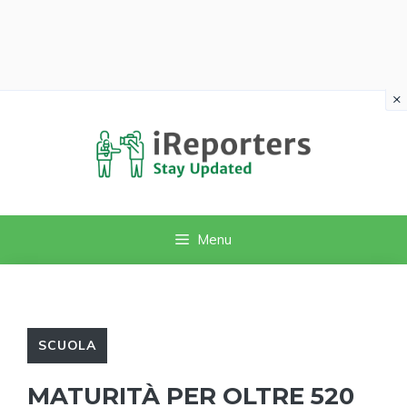
×
Vai
al
contenuto
Menu
SCUOLA
MATURITÀ PER OLTRE 520