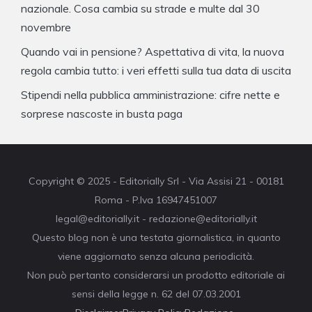
nazionale. Cosa cambia su strade e multe dal 30
novembre
Quando vai in pensione? Aspettativa di vita, la nuova
regola cambia tutto: i veri effetti sulla tua data di uscita
Stipendi nella pubblica amministrazione: cifre nette e
sorprese nascoste in busta paga
Copyright © 2025 - Editorially Srl - Via Assisi 21 - 00181
Roma - P.Iva 16947451007
legal@editorially.it - redazione@editorially.it
Questo blog non è una testata giornalistica, in quanto
viene aggiornato senza alcuna periodicità.
Non può pertanto considerarsi un prodotto editoriale ai
sensi della legge n. 62 del 07.03.2001