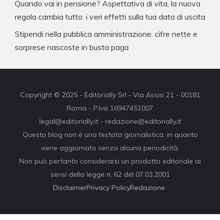
Quando vai in pensione? Aspettativa di vita, la nuova
regola cambia tutto: i veri effetti sulla tua data di uscita
Stipendi nella pubblica amministrazione: cifre nette e
sorprese nascoste in busta paga
Copyright © 2025 - Editorially Srl - Via Assisi 21 - 00181
Roma - P.Iva 16947451007
legal@editorially.it - redazione@editorially.it
Questo blog non è una testata giornalistica, in quanto
viene aggiornato senza alcuna periodicità.
Non può pertanto considerarsi un prodotto editoriale ai
sensi della legge n. 62 del 07.03.2001
Disclaimer
Privacy Policy
Redazione