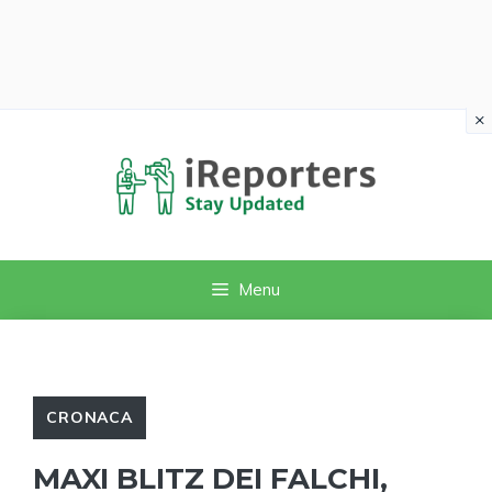
×
Vai
al
contenuto
Menu
CRONACA
MAXI BLITZ DEI FALCHI,