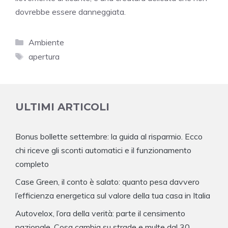
dovrebbe essere danneggiata.
Categorie
Ambiente
Tag
apertura
ULTIMI ARTICOLI
Bonus bollette settembre: la guida al risparmio. Ecco
chi riceve gli sconti automatici e il funzionamento
completo
Case Green, il conto è salato: quanto pesa davvero
l’efficienza energetica sul valore della tua casa in Italia
Autovelox, l’ora della verità: parte il censimento
nazionale. Cosa cambia su strade e multe dal 30