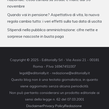
novembre
Quando vai in pensione? Aspettativa di vita, la nuova
regola cambia tutto: i veri effetti sulla tua data di uscita
Stipendi nella pubblica amministrazione: cifre nette e
sorprese nascoste in busta paga
Copyright © 2025 - Editorially Srl - Via Assisi 21 - 00181
Roma - P.Iva 16947451007
legal@editorially.it - redazione@editorially.it
Questo blog non è una testata giornalistica, in quanto
viene aggiornato senza alcuna periodicità.
Non può pertanto considerarsi un prodotto editoriale ai
sensi della legge n. 62 del 07.03.2001
Disclaimer
Privacy Policy
Redazione