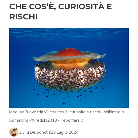
CHE COS’È, CURIOSITÀ E
RISCHI
Medusa "uovo fritto": che cos'è, curiosità e rischi - Wikimedia
Commons @Fredski2013 - Ireporters.it
Giulia De Sanctis
29 Luglio 2024