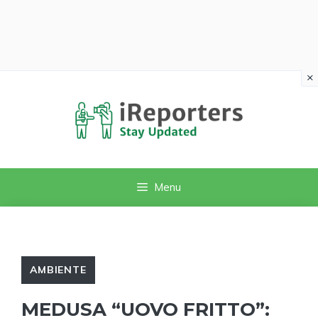
×
Vai
al
contenuto
Menu
AMBIENTE
MEDUSA “UOVO FRITTO”: