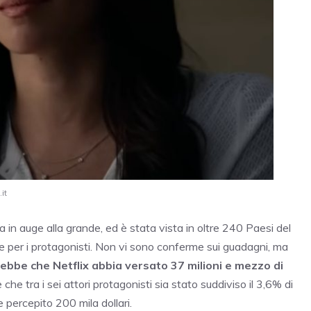
it
ta in auge alla grande, ed è stata vista in oltre 240 Paesi del
 per i protagonisti. Non vi sono conferme sui guadagni, ma
bbe che Netflix abbia versato 37 milioni e mezzo di
 che tra i sei attori protagonisti sia stato suddiviso il 3,6% di
percepito 200 mila dollari.