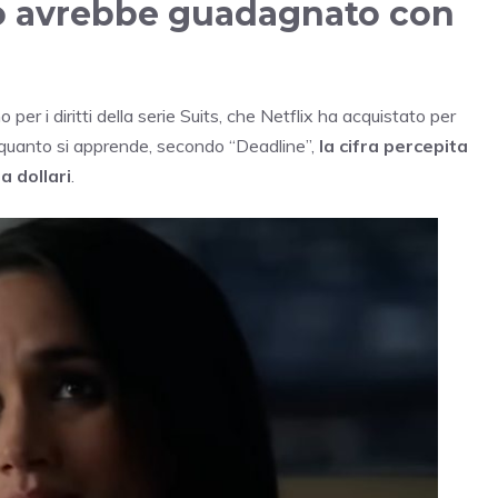
o avrebbe guadagnato con
 i diritti della serie Suits, che Netflix ha acquistato per
 quanto si apprende, secondo “Deadline”,
la cifra percepita
a dollari
.