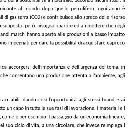
lo della sostenibilità ambientale. Secondo alcuni studi, il
quinante al mondo dopo quello petrolifero, ogni anno è
i di gas serra (CO2) e contribuisce allo spreco delle risorse
presupposto, però, bisogna ripartire ed ammettere che negli
I grandi marchi hanno aperto alle produzioni a basso impatto
no impegnati per dare la possibilità di acquistare capi eco
fica accorgersi dell’importanza e dell’urgenza del tema, in
 che consentano una produzione attenta all’ambiente, agli
cciabili, dando così l’opportunità agli stessi brand e ai
un capo in tutte le sue fasi di lavorazione. I materiali e i
i, come è per esempio il passaggio da un’economia lineare,
l suo ciclo di vita, a una circolare, che invece reimpiega i