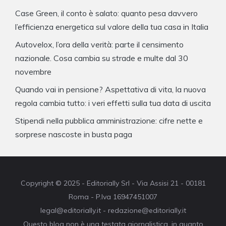
Case Green, il conto è salato: quanto pesa davvero
l’efficienza energetica sul valore della tua casa in Italia
Autovelox, l’ora della verità: parte il censimento
nazionale. Cosa cambia su strade e multe dal 30
novembre
Quando vai in pensione? Aspettativa di vita, la nuova
regola cambia tutto: i veri effetti sulla tua data di uscita
Stipendi nella pubblica amministrazione: cifre nette e
sorprese nascoste in busta paga
Copyright © 2025 - Editorially Srl - Via Assisi 21 - 00181
Roma - P.Iva 16947451007
legal@editorially.it - redazione@editorially.it
Questo blog non è una testata giornalistica, in quanto