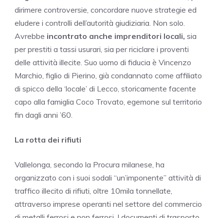
dirimere controversie, concordare nuove strategie ed
eludere i controlli dell’autorità giudiziaria. Non solo.
Avrebbe
incontrato anche imprenditori locali,
sia
per prestiti a tassi usurari, sia per riciclare i proventi
delle attività illecite. Suo uomo di fiducia è Vincenzo
Marchio, figlio di Pierino, già condannato come affiliato
di spicco della ‘locale’ di Lecco, storicamente facente
capo alla famiglia Coco Trovato, egemone sul territorio
fin dagli anni ’60.
La rotta dei rifiuti
Vallelonga, secondo la Procura milanese, ha
organizzato con i suoi sodali “un’imponente” attività di
traffico illecito di rifiuti, oltre 10mila tonnellate,
attraverso imprese operanti nel settore del commercio
di metalli ferrosi e non ferrosi. I documenti di trasporto