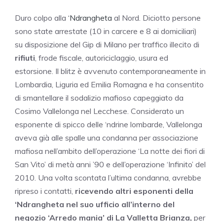
Duro colpo alla
‘Ndrangheta
al Nord. Diciotto persone
sono state arrestate (10 in carcere e 8 ai domiciliari)
su disposizione del Gip di Milano per traffico illecito di
rifiuti
, frode fiscale, autoriciclaggio, usura ed
estorsione. Il blitz è avvenuto contemporaneamente in
Lombardia, Liguria ed Emilia Romagna e ha consentito
di smantellare il sodalizio mafioso capeggiato da
Cosimo Vallelonga nel Lecchese. Considerato un
esponente di spicco delle ‘ndrine lombarde, Vallelonga
aveva già alle spalle una condanna per associazione
mafiosa nell’ambito dell’operazione ‘La notte dei fiori di
San Vito’ di metà anni ’90 e dell’operazione ‘Infinito’ del
2010. Una volta scontata l’ultima condanna, avrebbe
ripreso i contatti,
ricevendo altri esponenti della
‘Ndrangheta nel suo ufficio all’interno del
negozio ‘Arredo mania’ di La Valletta Brianza,
per