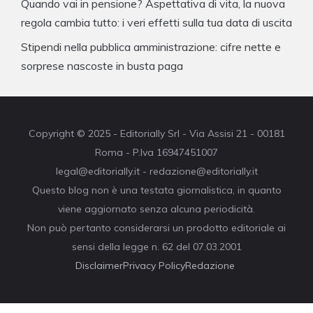
Quando vai in pensione? Aspettativa di vita, la nuova
regola cambia tutto: i veri effetti sulla tua data di uscita
Stipendi nella pubblica amministrazione: cifre nette e
sorprese nascoste in busta paga
Copyright © 2025 - Editorially Srl - Via Assisi 21 - 00181
Roma - P.Iva 16947451007
legal@editorially.it - redazione@editorially.it
Questo blog non è una testata giornalistica, in quanto
viene aggiornato senza alcuna periodicità.
Non può pertanto considerarsi un prodotto editoriale ai
sensi della legge n. 62 del 07.03.2001
Disclaimer
Privacy Policy
Redazione