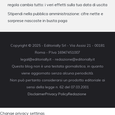
regola cambia tutto: i veri effetti sulla tua data di uscita
Stipendi nella pubblica amministrazione: cifre nette e
sorprese nascoste in busta paga
Copyright © 2025 - Editorially Srl - Via Assisi 21 - 00181
Roma - P.Iva 16947451007
legal@editorially.it - redazione@editorially.it
Questo blog non è una testata giornalistica, in quanto
viene aggiornato senza alcuna periodicità.
Non può pertanto considerarsi un prodotto editoriale ai
sensi della legge n. 62 del 07.03.2001
Disclaimer
Privacy Policy
Redazione
Change privacy settings