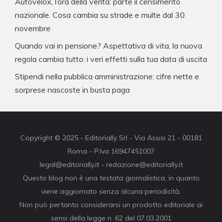
Autovelox, l’ora della verità: parte il censimento
nazionale. Cosa cambia su strade e multe dal 30
novembre
Quando vai in pensione? Aspettativa di vita, la nuova
regola cambia tutto: i veri effetti sulla tua data di uscita
Stipendi nella pubblica amministrazione: cifre nette e
sorprese nascoste in busta paga
Copyright © 2025 - Editorially Srl - Via Assisi 21 - 00181
Roma - P.Iva 16947451007
legal@editorially.it - redazione@editorially.it
Questo blog non è una testata giornalistica, in quanto
viene aggiornato senza alcuna periodicità.
Non può pertanto considerarsi un prodotto editoriale ai
sensi della legge n. 62 del 07.03.2001