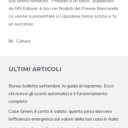
suo ultimo romanzo, “Preludio a un bacio”, pubblicato
da NN Editore, è tra i sei finalisti del Premio Bancarella.
Lo venne a presentare a Capodrise l’anno scorso e fu
un successo.
Categorie
Cultura
ULTIMI ARTICOLI
Bonus bollette settembre: la guida al risparmio. Ecco
chi riceve gli sconti automatici e il funzionamento
completo
Case Green, il conto è salato: quanto pesa davvero
l’efficienza energetica sul valore della tua casa in Italia