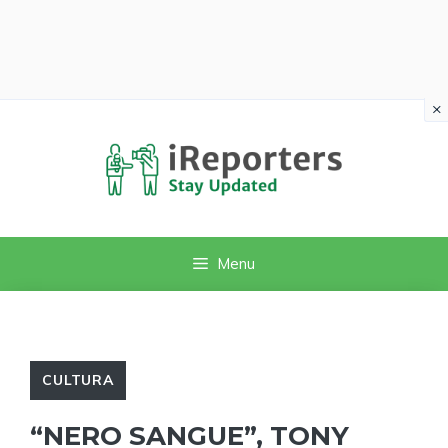
×
Vai
al
contenuto
Menu
CULTURA
“NERO SANGUE”, TONY