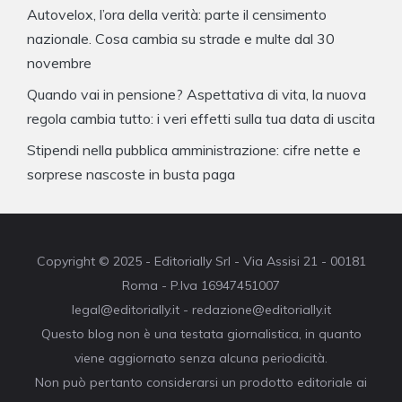
Autovelox, l’ora della verità: parte il censimento
nazionale. Cosa cambia su strade e multe dal 30
novembre
Quando vai in pensione? Aspettativa di vita, la nuova
regola cambia tutto: i veri effetti sulla tua data di uscita
Stipendi nella pubblica amministrazione: cifre nette e
sorprese nascoste in busta paga
Copyright © 2025 - Editorially Srl - Via Assisi 21 - 00181
Roma - P.Iva 16947451007
legal@editorially.it - redazione@editorially.it
Questo blog non è una testata giornalistica, in quanto
viene aggiornato senza alcuna periodicità.
Non può pertanto considerarsi un prodotto editoriale ai