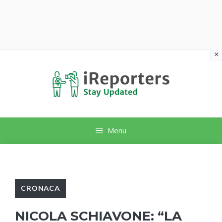
×
Vai
al
contenuto
Menu
CRONACA
NICOLA SCHIAVONE: “LA