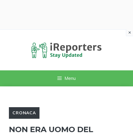
×
Vai
al
contenuto
Menu
CRONACA
NON ERA UOMO DEL