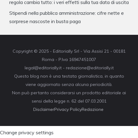
regola cambia tutto: i veri effetti sulla tua data di uscita
Stipendi nella pubblica amministrazione: cifre nette e
sorprese nascoste in busta paga
Copyright © 2025 - Editorially Srl - Via Assisi 21 - 00181
Roma - P.Iva 16947451007
legal@editorially.it - redazione@editorially.it
Questo blog non è una testata giornalistica, in quanto
viene aggiornato senza alcuna periodicità.
Non può pertanto considerarsi un prodotto editoriale ai
sensi della legge n. 62 del 07.03.2001
Disclaimer
Privacy Policy
Redazione
Change privacy settings