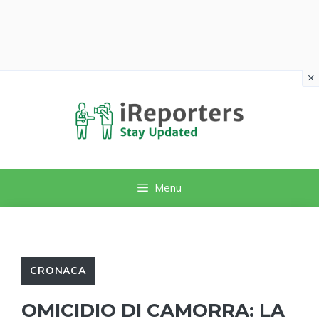
×
Vai
al
contenuto
Menu
CRONACA
OMICIDIO DI CAMORRA: LA