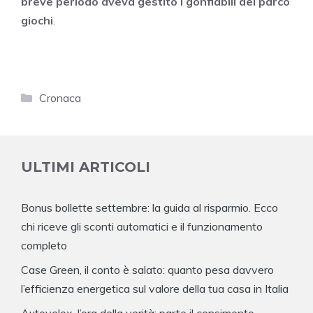
breve periodo aveva gestito i gonfiabili del parco
giochi
.
Categorie
Cronaca
ULTIMI ARTICOLI
Bonus bollette settembre: la guida al risparmio. Ecco
chi riceve gli sconti automatici e il funzionamento
completo
Case Green, il conto è salato: quanto pesa davvero
l’efficienza energetica sul valore della tua casa in Italia