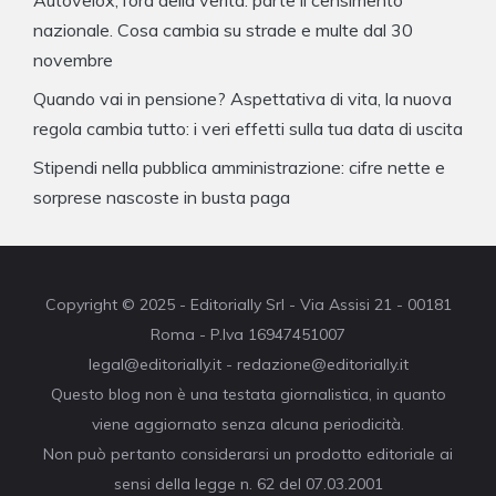
Autovelox, l’ora della verità: parte il censimento
nazionale. Cosa cambia su strade e multe dal 30
novembre
Quando vai in pensione? Aspettativa di vita, la nuova
regola cambia tutto: i veri effetti sulla tua data di uscita
Stipendi nella pubblica amministrazione: cifre nette e
sorprese nascoste in busta paga
Copyright © 2025 - Editorially Srl - Via Assisi 21 - 00181
Roma - P.Iva 16947451007
legal@editorially.it - redazione@editorially.it
Questo blog non è una testata giornalistica, in quanto
viene aggiornato senza alcuna periodicità.
Non può pertanto considerarsi un prodotto editoriale ai
sensi della legge n. 62 del 07.03.2001