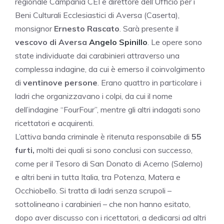
regionale Campania CEI e direttore dell’Ufficio per i
Beni Culturali Ecclesiastici di Aversa (Caserta),
monsignor
Ernesto Rascato
. Sarà presente il
vescovo di Aversa
Angelo Spinillo
. Le opere sono
state individuate dai carabinieri attraverso una
complessa indagine, da cui è emerso il coinvolgimento
di
ventinove persone
. Erano quattro in particolare i
ladri che organizzavano i colpi, da cui il nome
dell’indagine “FourFour”, mentre gli altri indagati sono
ricettatori e acquirenti.
L’attiva banda criminale è ritenuta responsabile di
55
furti,
molti dei quali si sono conclusi con successo,
come per il Tesoro di San Donato di Acerno (Salerno)
e altri beni in tutta Italia, tra Potenza, Matera e
Occhiobello. Si tratta di ladri senza scrupoli –
sottolineano i carabinieri – che non hanno esitato,
dopo aver discusso con i ricettatori, a dedicarsi ad altri