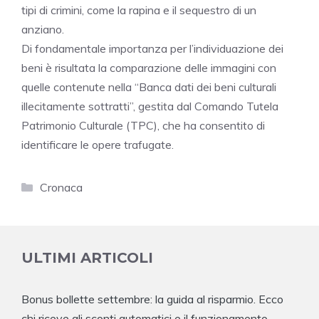
tipi di crimini, come la rapina e il sequestro di un
anziano.
Di fondamentale importanza per l’individuazione dei
beni è risultata la comparazione delle immagini con
quelle contenute nella “Banca dati dei beni culturali
illecitamente sottratti”, gestita dal Comando Tutela
Patrimonio Culturale (TPC), che ha consentito di
identificare le opere trafugate.
Categorie
Cronaca
ULTIMI ARTICOLI
Bonus bollette settembre: la guida al risparmio. Ecco
chi riceve gli sconti automatici e il funzionamento