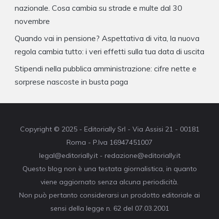
nazionale. Cosa cambia su strade e multe dal 30
novembre
Quando vai in pensione? Aspettativa di vita, la nuova
regola cambia tutto: i veri effetti sulla tua data di uscita
Stipendi nella pubblica amministrazione: cifre nette e
sorprese nascoste in busta paga
Copyright © 2025 - Editorially Srl - Via Assisi 21 - 00181
Roma - P.Iva 16947451007
legal@editorially.it - redazione@editorially.it
Questo blog non è una testata giornalistica, in quanto
viene aggiornato senza alcuna periodicità.
Non può pertanto considerarsi un prodotto editoriale ai
sensi della legge n. 62 del 07.03.2001