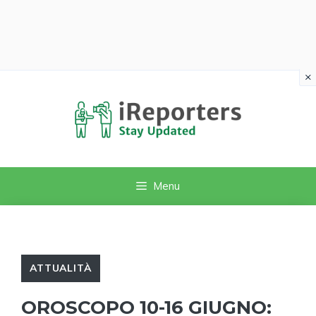
×
Vai
al
contenuto
Menu
ATTUALITÀ
OROSCOPO 10-16 GIUGNO: