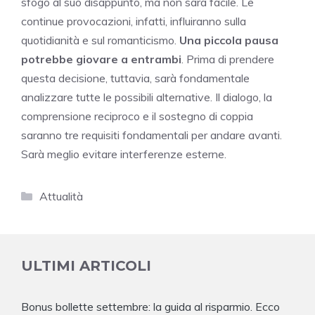
sfogo al suo disappunto, ma non sarà facile. Le
continue provocazioni, infatti, influiranno sulla
quotidianità e sul romanticismo.
Una piccola pausa
potrebbe giovare a entrambi
. Prima di prendere
questa decisione, tuttavia, sarà fondamentale
analizzare tutte le possibili alternative. Il dialogo, la
comprensione reciproco e il sostegno di coppia
saranno tre requisiti fondamentali per andare avanti.
Sarà meglio evitare interferenze esterne.
Categorie
Attualità
ULTIMI ARTICOLI
Bonus bollette settembre: la guida al risparmio. Ecco