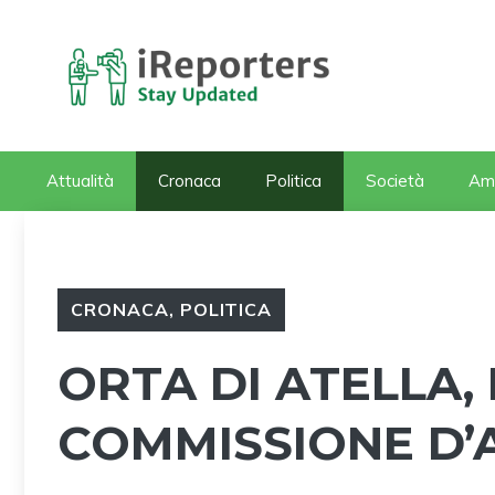
Vai
al
contenuto
Attualità
Cronaca
Politica
Società
Am
CRONACA
,
POLITICA
ORTA DI ATELLA
COMMISSIONE D’