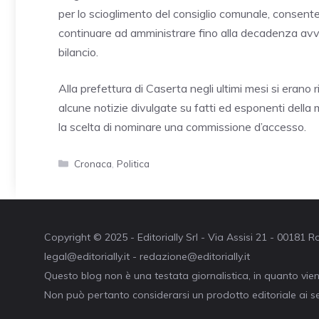
per lo scioglimento del consiglio comunale, consenten
continuare ad amministrare fino alla decadenza a
bilancio.
Alla prefettura di Caserta negli ultimi mesi si erano 
alcune notizie divulgate su fatti ed esponenti dell
la scelta di nominare una commissione d’accesso.
Categorie
Cronaca
,
Politica
Copyright © 2025 - Editorially Srl - Via Assisi 21 - 00181
legal@editorially.it - redazione@editorially.it
Questo blog non è una testata giornalistica, in quanto vie
Non può pertanto considerarsi un prodotto editoriale ai se