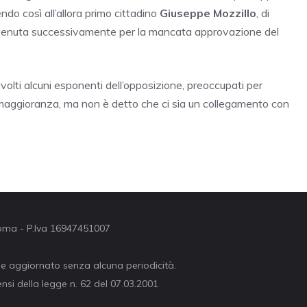
do così all’allora primo cittadino
Giuseppe Mozzillo
, di
vvenuta successivamente per la mancata approvazione del
rivolti alcuni esponenti dell’opposizione, preoccupati per
a maggioranza, ma non è detto che ci sia un collegamento con
 Roma - P.Iva 16947451007
ne aggiornato senza alcuna periodicità.
nsi della legge n. 62 del 07.03.2001