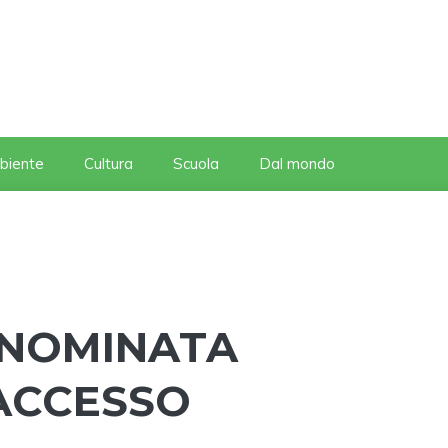
biente
Cultura
Scuola
Dal mondo
, NOMINATA
ACCESSO