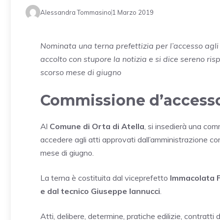
Alessandra Tommasino
1 Marzo 2019
Nominata una terna prefettizia per l’accesso agli 
accolto con stupore la notizia e si dice sereno ris
scorso mese di giugno
Commissione d’access
Al
Comune di Orta di Atella
, si insedierà una co
accedere agli atti approvati dall’amministrazione co
mese di giugno.
La terna è costituita dal viceprefetto
Immacolata F
e dal tecnico Giuseppe Iannucci
.
Atti, delibere, determine, pratiche edilizie, contratti