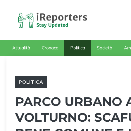
Vai
al
contenuto
Attualità
Cronaca
Politica
Società
Am
POLITICA
PARCO URBANO A
VOLTURNO: SCAFU