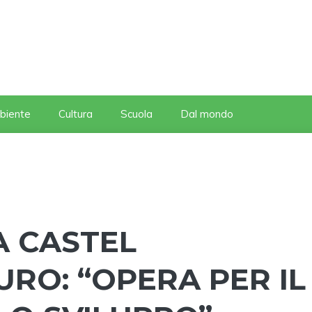
biente
Cultura
Scuola
Dal mondo
 CASTEL
RO: “OPERA PER IL