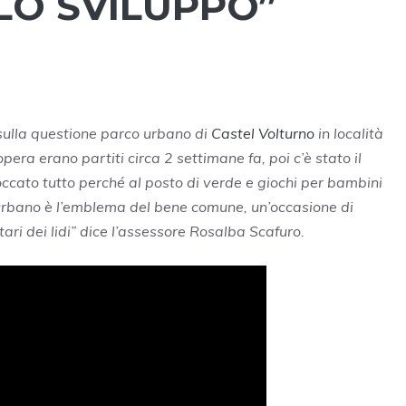
LO SVILUPPO”
 sulla questione parco urbano di
Castel Volturno
in località
opera erano partiti circa 2 settimane fa, poi c’è stato il
occato tutto perché al posto di verde e giochi per bambini
o urbano è l’emblema del bene comune, un’occasione di
ari dei lidi” dice l’assessore Rosalba Scafuro.