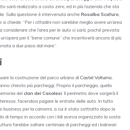
tto sarà realizzato a costo zero, ed in più l’azienda che sta
le. Sulla questione è intervenuta anche
Rosalba Scafuro
,
e si chiede: “Per i cittadini non sarebbe meglio avere un’area
 considerare che l’area per le auto ci sarà, poiché prevista
 un’opera per il “bene comune” che incentiverà ancora di più
zionata a due passi dal mare”.
i
uare la costruzione del parco urbano di
Castel Volturno
,
anno chiesto più parcheggi. Proprio il parcheggio, quello
egemonia del
clan dei Casalesi
. Il perimetro dove sorgerà il
nteresse, facendosi pagare le entrate delle auto. In tutto
o business per la camorra, a cui è stato sottratto dopo la
odo di tempo in accordo con i lidi aveva organizzato la sosta
uttura farebbe saltare centinaia di parcheggi ed i balneari