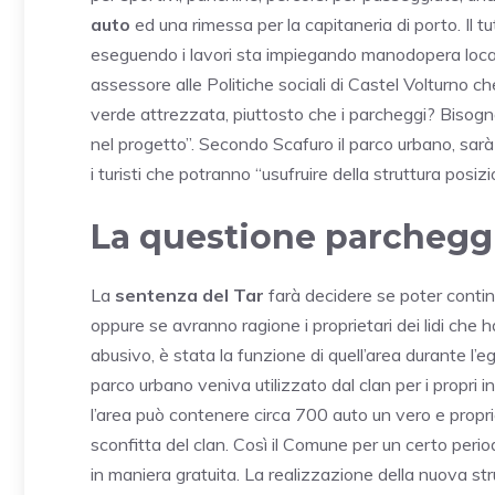
auto
ed una rimessa per la capitaneria di porto. Il tu
eseguendo i lavori sta impiegando manodopera loca
assessore alle Politiche sociali di Castel Volturno ch
verde attrezzata, piuttosto che i parcheggi? Bisogna
nel progetto”. Secondo Scafuro il parco urbano, sarà
i turisti che potranno “usufruire della struttura posi
La questione parchegg
La
sentenza del Tar
farà decidere se poter contin
oppure se avranno ragione i proprietari dei lidi che h
abusivo, è stata la funzione di quell’area durante l’
parco urbano veniva utilizzato dal clan per i propri i
l’area può contenere circa 700 auto un vero e propri
sconfitta del clan. Così il Comune per un certo peri
in maniera gratuita. La realizzazione della nuova str