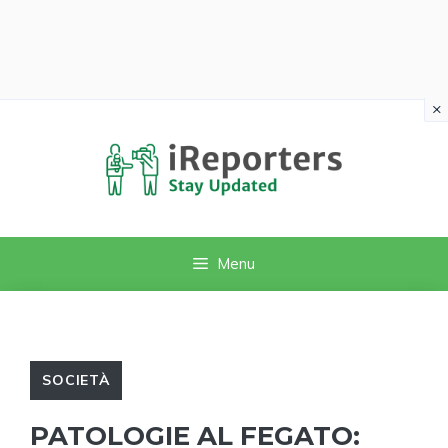
×
Vai
al
contenuto
Menu
SOCIETÀ
PATOLOGIE AL FEGATO: