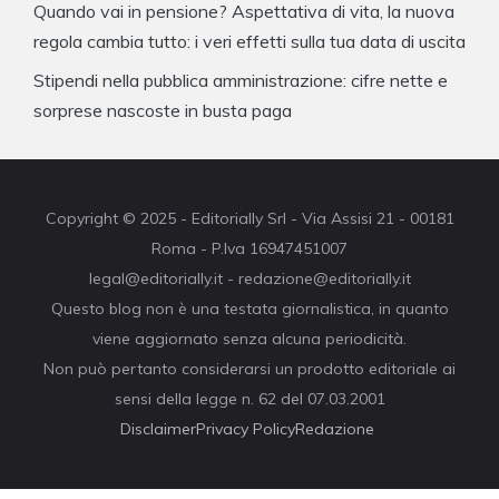
Quando vai in pensione? Aspettativa di vita, la nuova
regola cambia tutto: i veri effetti sulla tua data di uscita
Stipendi nella pubblica amministrazione: cifre nette e
sorprese nascoste in busta paga
Copyright © 2025 - Editorially Srl - Via Assisi 21 - 00181
Roma - P.Iva 16947451007
legal@editorially.it - redazione@editorially.it
Questo blog non è una testata giornalistica, in quanto
viene aggiornato senza alcuna periodicità.
Non può pertanto considerarsi un prodotto editoriale ai
sensi della legge n. 62 del 07.03.2001
Disclaimer
Privacy Policy
Redazione