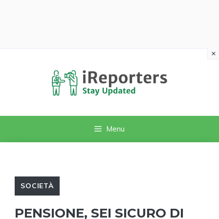
×
Vai
al
contenuto
Menu
SOCIETÀ
PENSIONE, SEI SICURO DI