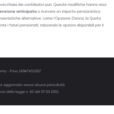
 vecchiaia dei contributivi puri. Queste modifiche hanno reso
 pensione anticipata
o ricevere un importo pensionistico
pensionistiche alternative, come l’Opzione Donna, la Quota
e i futuri pensionati, riducendo le opzioni disponibili per il
 Roma - P.Iva 16947451007
ne aggiornato senza alcuna periodicità.
nsi della legge n. 62 del 07.03.2001