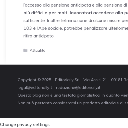
l’accesso alla pensione anticipata e alla pensione di
più difficile per molti lavoratori accedere alla
sufficiente. Inoltre l’eliminazione di alcune misure 
103 e l’Ape sociale, potrebbe penalizzare ulteriorment
ritiro anticipato.
Categorie
Attualità
Copyright © 2025 - Editorially Srl - Via Assisi 21 - 00181
legal@editorially.it - redazione@editorially.it
Questo blog non è una testata giornalistica, in quanto vie
Non può pertanto considerarsi un prodotto editoriale ai se
Change privacy settings