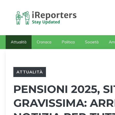
Vai
al
contenuto
Attualità
Cronaca
Politica
Società
Am
ATTUALITÀ
PENSIONI 2025, 
GRAVISSIMA: ARR