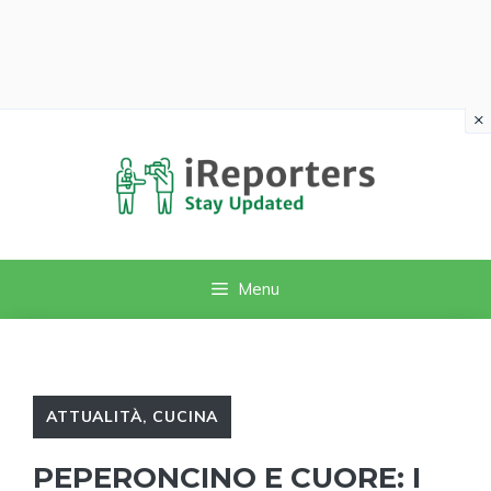
×
Vai
al
contenuto
Menu
ATTUALITÀ
,
CUCINA
PEPERONCINO E CUORE: I