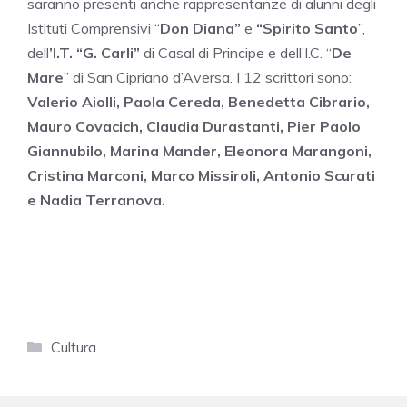
saranno presenti anche rappresentanze di alunni degli
Istituti Comprensivi “
Don Diana”
e
“Spirito Santo
”,
dell
’I.T. “G. Carli”
di Casal di Principe e dell’I.C. “
De
Mare
” di San Cipriano d’Aversa. I 12 scrittori sono:
Valerio Aiolli, Paola Cereda, Benedetta Cibrario,
Mauro Covacich, Claudia Durastanti, Pier Paolo
Giannubilo, Marina Mander, Eleonora Marangoni,
Cristina Marconi, Marco Missiroli, Antonio Scurati
e Nadia Terranova.
Categorie
Cultura