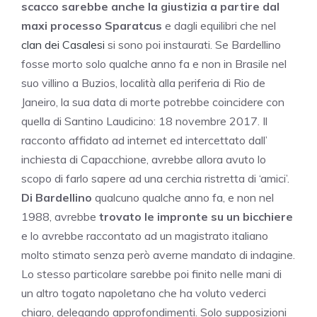
scacco sarebbe anche la giustizia a partire dal
maxi processo Sparatcus
e dagli equilibri che nel
clan dei Casalesi
si sono poi instaurati. Se Bardellino
fosse morto solo qualche anno fa e non in Brasile nel
suo villino a Buzios, località alla periferia di Rio de
Janeiro, la sua data di morte potrebbe coincidere con
quella di Santino Laudicino: 18 novembre 2017. Il
racconto affidato ad internet ed intercettato dall’
inchiesta di Capacchione, avrebbe allora avuto lo
scopo di farlo sapere ad una cerchia ristretta di ‘amici’.
Di Bardellino
qualcuno qualche anno fa, e non nel
1988, avrebbe
trovato le impronte su un bicchiere
e lo avrebbe raccontato ad un magistrato italiano
molto stimato senza però averne mandato di indagine.
Lo stesso particolare sarebbe poi finito nelle mani di
un altro togato napoletano che ha voluto vederci
chiaro, delegando approfondimenti. Solo supposizioni