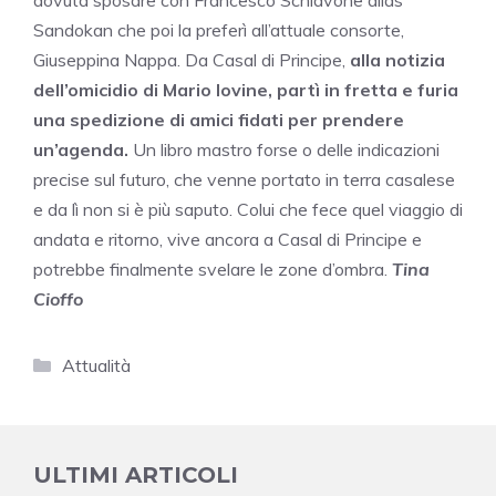
dovuta sposare con Francesco Schiavone alias
Sandokan che poi la preferì all’attuale consorte,
Giuseppina Nappa. Da Casal di Principe,
alla notizia
dell’omicidio di Mario Iovine, partì in fretta e furia
una spedizione di amici fidati per prendere
un’agenda.
Un libro mastro forse o delle indicazioni
precise sul futuro, che venne portato in terra casalese
e da lì non si è più saputo. Colui che fece quel viaggio di
andata e ritorno, vive ancora a Casal di Principe e
potrebbe finalmente svelare le zone d’ombra.
Tina
Cioffo
Categorie
Attualità
ULTIMI ARTICOLI