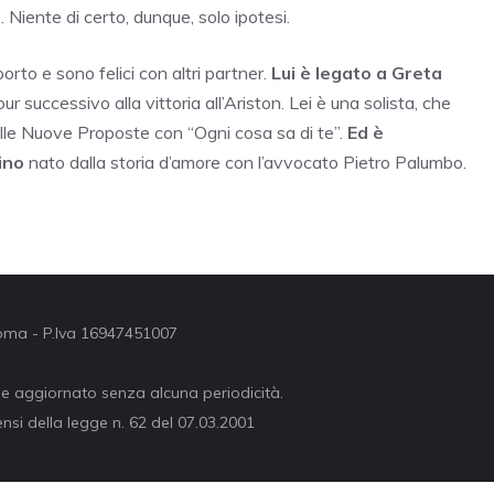
. Niente di certo, dunque, solo ipotesi.
rto e sono felici con altri partner.
Lui è legato a Greta
 successivo alla vittoria all’Ariston. Lei è una solista, che
le Nuove Proposte con “Ogni cosa sa di te”.
Ed è
ino
nato dalla storia d’amore con l’avvocato Pietro Palumbo.
 Roma - P.Iva 16947451007
ne aggiornato senza alcuna periodicità.
nsi della legge n. 62 del 07.03.2001