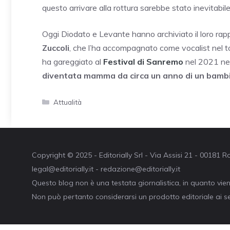
questo arrivare alla rottura sarebbe stato inevitabile
Oggi Diodato e Levante hanno archiviato il loro rappo
Zuccoli
, che l’ha accompagnato come vocalist nel tour
ha gareggiato al
Festival di Sanremo
nel 2021 nel
diventata mamma da circa un anno di un bamb
Categorie
Attualità
Copyright © 2025 - Editorially Srl - Via Assisi 21 - 00181
legal@editorially.it - redazione@editorially.it
Questo blog non è una testata giornalistica, in quanto vie
Non può pertanto considerarsi un prodotto editoriale ai se