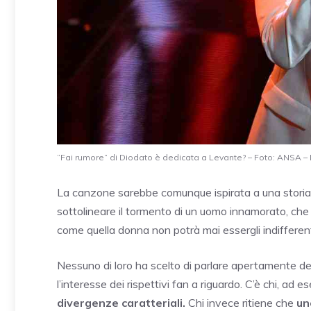
“Fai rumore” di Diodato è dedicata a Levante? – Foto: ANSA – I
La canzone sarebbe comunque ispirata a una storia 
sottolineare il tormento di un uomo innamorato, che
come quella donna non potrà mai essergli indifferen
Nessuno di loro ha scelto di parlare apertamente dei
l’interesse dei rispettivi fan a riguardo. C’è chi, ad
divergenze caratteriali.
Chi invece ritiene che
un