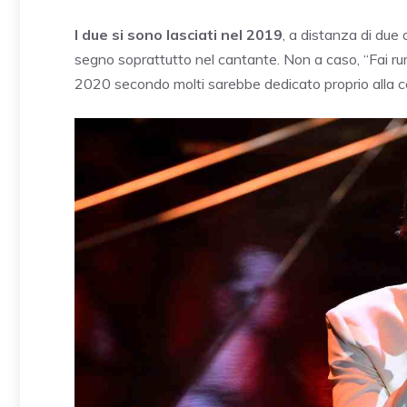
I due si sono lasciati nel 2019
, a distanza di due 
segno soprattutto nel cantante. Non a caso, “Fai rumo
2020 secondo molti sarebbe dedicato proprio alla ce