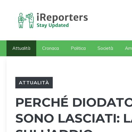
Vai
al
contenuto
Attualità
Cronaca
Politica
Società
Am
ATTUALITÀ
PERCHÉ DIODATO 
SONO LASCIATI: 