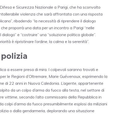
i Difesa e Sicurezza Nazionale a Parigi, che ha sconvolto
intollerabile violenza che sarà affrontata con una risposta
blicano”, ribadendo “la necessità di riprendere il dialogo
ato che proporrà una data per un incontro a Parigi “nelle
 dialogo” e “costruire” una “soluzione politica globale”.
orità è ripristinare l’ordine, la calma e la serenità”.
 polizia
a a essere presa di mira. I colpevoli saranno trovati e
o per le Regioni d’Oltremare, Marie Guévenoux, esprimendo la
e di 22 anni in Nuova Caledonia. L’agente, appartenente
lpito da un colpo d’arma da fuoco alla testa, nel settore di
tre vittime, secondo l’alto commissario della Repubblica in
a colpi d’arma da fuoco presumibilmente esplosi da miliziani
polizia o dalla gendarmeria, deplorando una situazione