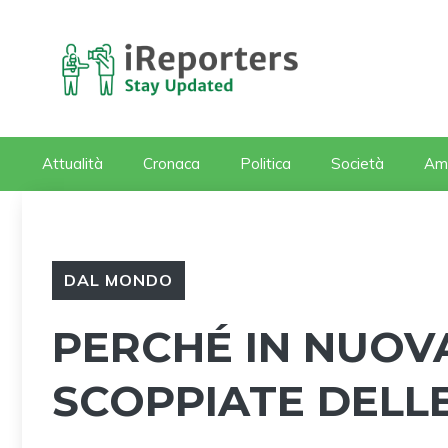
Vai
al
contenuto
Attualità
Cronaca
Politica
Società
Am
DAL MONDO
PERCHÉ IN NUOV
SCOPPIATE DELLE