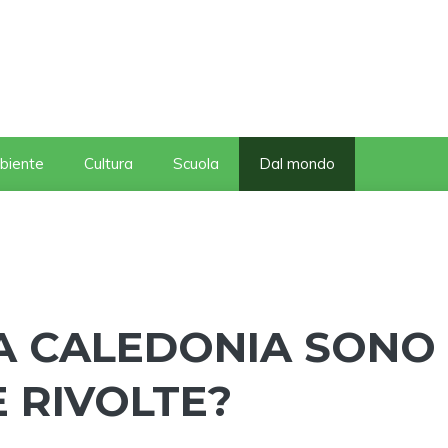
biente
Cultura
Scuola
Dal mondo
A CALEDONIA SONO
 RIVOLTE?