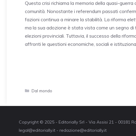
Questa crisi richiama la memoria della quasi-guerra ci
comunità. Nonostante i referendum passati confermas
fazioni continua a minare la stabilità. La riforma ele
ma la sua adozione è stata vista come un segno di f
elezioni provinciali. Tuttavia, il successo della rif
affronti le questioni economiche, sociali e istituzional
Categorie
Dal mondo
Copyright © 2025 - Editorially Srl - Via Assisi 21 - 00181
legal@editorially.it - redazione@editorially.it