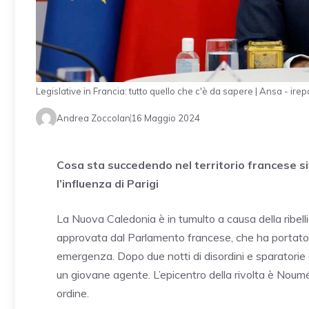
Legislative in Francia: tutto quello che c'è da sapere | Ansa - irepo
Andrea Zoccolan
16 Maggio 2024
Cosa sta succedendo nel territorio francese sit
l’influenza di Parigi
La Nuova Caledonia è in tumulto a causa della ribelli
approvata dal Parlamento francese, che ha portato 
emergenza. Dopo due notti di disordini e sparatorie con
un giovane agente. L’epicentro della rivolta è Noumé
ordine.