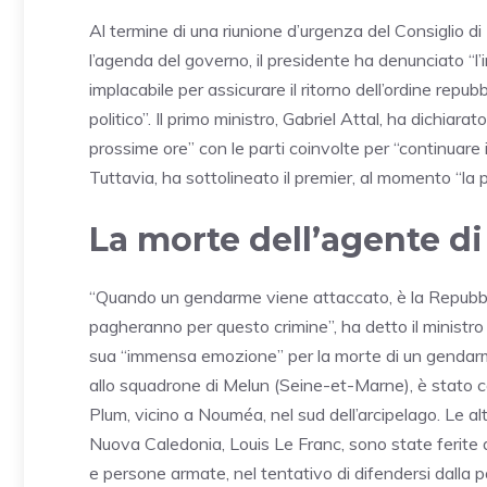
Al termine di una riunione d’urgenza del Consiglio d
l’agenda del governo, il presidente ha denunciato “l’
implacabile per assicurare il ritorno dell’ordine repub
politico”. Il primo ministro, Gabriel Attal, ha dichiar
prossime ore” con le parti coinvolte per “continuare il
Tuttavia, ha sottolineato il premier, al momento “la pri
La morte dell’agente di
“Quando un gendarme viene attaccato, è la Repubblic
pagheranno per questo crimine”, ha detto il ministr
sua “immensa emozione” per la morte di un gendarm
allo squadrone di Melun (Seine-et-Marne), è stato co
Plum, vicino a Nouméa, nel sud dell’arcipelago. Le al
Nuova Caledonia, Louis Le Franc, sono state ferite d
e persone armate, nel tentativo di difendersi dalla 