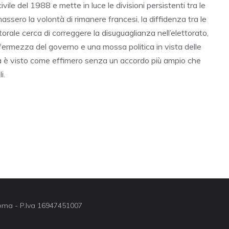
vile del 1988 e mette in luce le divisioni persistenti tra le
sero la volontà di rimanere francesi, la diffidenza tra le
ttorale cerca di correggere la disuguaglianza nell’elettorato,
ermezza del governo e una mossa politica in vista delle
orma è visto come effimero senza un accordo più ampio che
i.
 Roma - P.Iva 16947451007