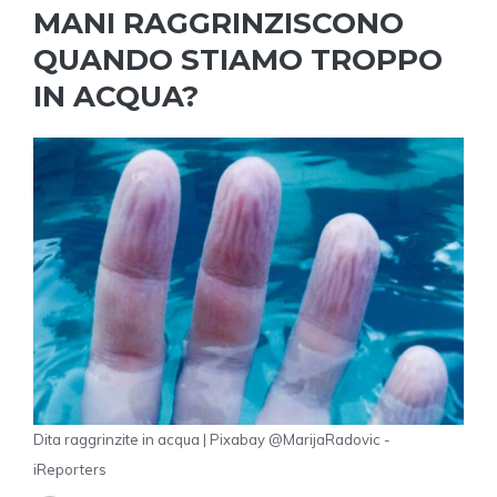
MANI RAGGRINZISCONO
QUANDO STIAMO TROPPO
IN ACQUA?
Dita raggrinzite in acqua | Pixabay @MarijaRadovic -
iReporters