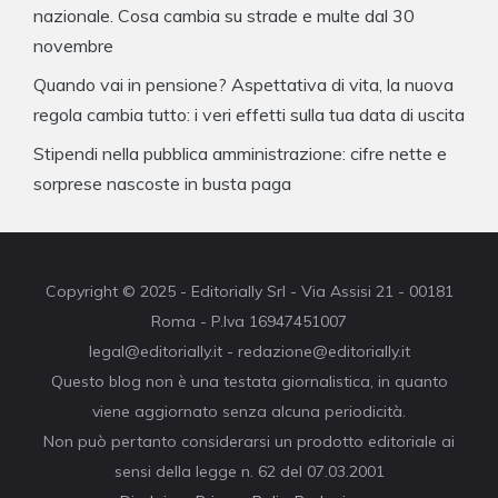
nazionale. Cosa cambia su strade e multe dal 30
novembre
Quando vai in pensione? Aspettativa di vita, la nuova
regola cambia tutto: i veri effetti sulla tua data di uscita
Stipendi nella pubblica amministrazione: cifre nette e
sorprese nascoste in busta paga
Copyright © 2025 - Editorially Srl - Via Assisi 21 - 00181
Roma - P.Iva 16947451007
legal@editorially.it - redazione@editorially.it
Questo blog non è una testata giornalistica, in quanto
viene aggiornato senza alcuna periodicità.
Non può pertanto considerarsi un prodotto editoriale ai
sensi della legge n. 62 del 07.03.2001