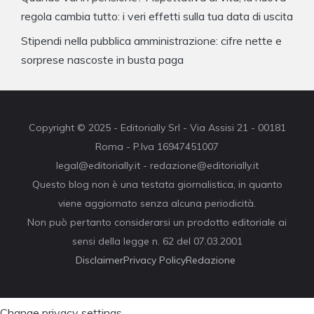
regola cambia tutto: i veri effetti sulla tua data di uscita
Stipendi nella pubblica amministrazione: cifre nette e
sorprese nascoste in busta paga
Copyright © 2025 - Editorially Srl - Via Assisi 21 - 00181
Roma - P.Iva 16947451007
legal@editorially.it - redazione@editorially.it
Questo blog non è una testata giornalistica, in quanto
viene aggiornato senza alcuna periodicità.
Non può pertanto considerarsi un prodotto editoriale ai
sensi della legge n. 62 del 07.03.2001
Disclaimer
Privacy Policy
Redazione
Change privacy settings