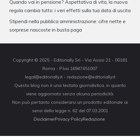
Quando vai in pensione? Aspettativa di vita, la nuova
regola cambia tutto: i veri effetti sulla tua data di uscita
Stipendi nella pubblica amministrazione: cifre nette e
sorprese nascoste in busta paga
Copyright © 2025 - Editorially Srl - Via Assisi 21 - 00181
Roma - P.Iva 16947451007
legal@editorially.it - redazione@editorially.it
Questo blog non è una testata giornalistica, in quanto
viene aggiornato senza alcuna periodicità.
Non può pertanto considerarsi un prodotto editoriale ai
sensi della legge n. 62 del 07.03.2001
Disclaimer
Privacy Policy
Redazione