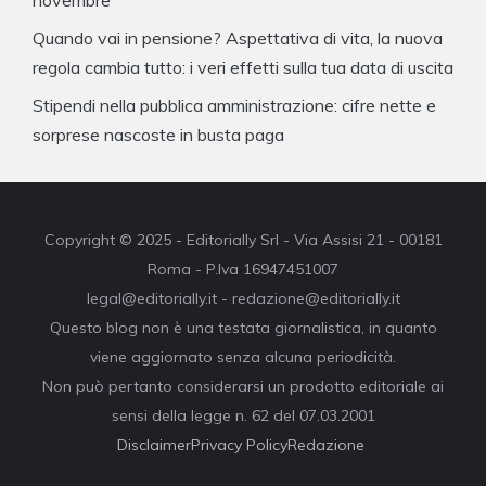
Quando vai in pensione? Aspettativa di vita, la nuova
regola cambia tutto: i veri effetti sulla tua data di uscita
Stipendi nella pubblica amministrazione: cifre nette e
sorprese nascoste in busta paga
Copyright © 2025 - Editorially Srl - Via Assisi 21 - 00181
Roma - P.Iva 16947451007
legal@editorially.it - redazione@editorially.it
Questo blog non è una testata giornalistica, in quanto
viene aggiornato senza alcuna periodicità.
Non può pertanto considerarsi un prodotto editoriale ai
sensi della legge n. 62 del 07.03.2001
Disclaimer
Privacy Policy
Redazione