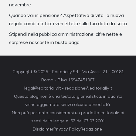
novembre
Quando vai in pensione? Aspettativa di vita, la nuova
regola cambia tutto: i veri effetti sulla tua data di uscita
Stipendi nella pubblica amministrazione: cifre nette e
sorprese nascoste in busta paga
Copyright © 2025 - Editorially Srl - Via Assisi 21 - 00181
Roma - P.Iva 16947451007
legal@editorially.it - redazione@editorially.it
Questo blog non è una testata giornalistica, in quanto
viene aggiornato senza alcuna periodicità.
Non può pertanto considerarsi un prodotto editoriale ai
sensi della legge n. 62 del 07.03.2001
Disclaimer
Privacy Policy
Redazione