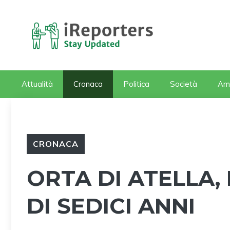
Vai
al
contenuto
Attualità
Cronaca
Politica
Società
Am
CRONACA
ORTA DI ATELLA,
DI SEDICI ANNI