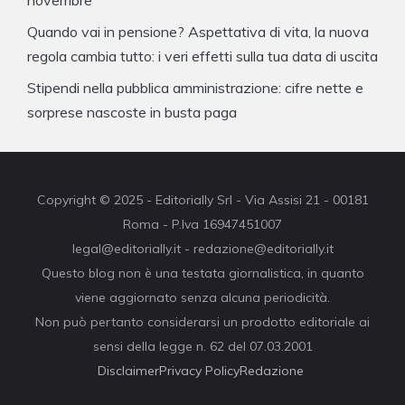
novembre
Quando vai in pensione? Aspettativa di vita, la nuova
regola cambia tutto: i veri effetti sulla tua data di uscita
Stipendi nella pubblica amministrazione: cifre nette e
sorprese nascoste in busta paga
Copyright © 2025 - Editorially Srl - Via Assisi 21 - 00181
Roma - P.Iva 16947451007
legal@editorially.it - redazione@editorially.it
Questo blog non è una testata giornalistica, in quanto
viene aggiornato senza alcuna periodicità.
Non può pertanto considerarsi un prodotto editoriale ai
sensi della legge n. 62 del 07.03.2001
Disclaimer
Privacy Policy
Redazione