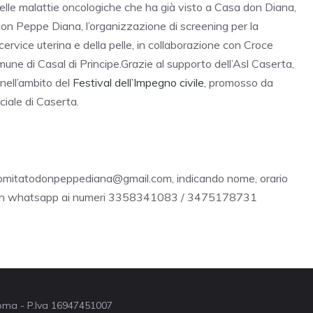
delle malattie oncologiche che ha già visto a Casa don Diana,
on Peppe Diana, l’organizzazione di screening per la
cervice uterina e della pelle, in collaborazione con Croce
une di Casal di Principe.Grazie al supporto dell’Asl Caserta,
 nell’ambito del
Festival dell’Impegno civile
, promosso da
iale di Caserta.
 a comitatodonpeppediana@gmail.com, indicando nome, orario
do un whatsapp ai numeri 3358341083 / 3475178731
 Roma - P.Iva 16947451007