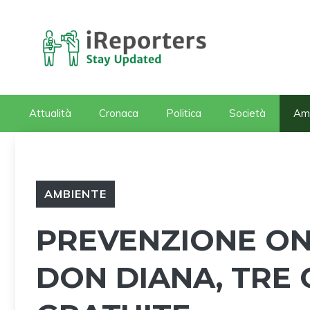
Vai
al
contenuto
Attualità
Cronaca
Politica
Società
Am
AMBIENTE
PREVENZIONE ON
DON DIANA, TRE G