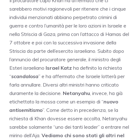
Il procuratore capo Khan ha affermato che ci
sarebbero motivi ragionevoli per ritenere che i cinque
individui menzionati abbiano perpetrato crimini di
guerra e contro l’umanità per le loro azioni in Israele e
nella Striscia di Gaza, prima con l’attacco di Hamas del
7 ottobre e poi con la successiva invasione della
Striscia da parte dell’esercito israeliano. Subito dopo
l’annuncio del procuratore generale, il ministro degli
Esteri israeliano
Israel Katz
ha definito la richiesta
“
scandalosa
” e ha affermato che Israele lotterà per
farla annullare. Diversi altri ministri hanno criticato
duramente la decisione.
Netanyahu
, invece, ha già
etichettato la mossa come un esempio di “
nuovo
antisemitismo
”. Come detto in precedenza, se la
richiesta di Khan dovesse essere accolta, Netanyahu
sarebbe solamente “uno dei tanti leader” a entrare nel
mirino dell’Aja.
Vediamo chi sono stati gli altri nel