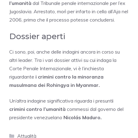
l’umanità
dal Tribunale penale internazionale per l’ex
Jugoslavia. Arrestato, morì per infarto in cella all’Aja nel
2006, prima che il processo potesse concludersi.
Dossier aperti
Ci sono, poi, anche delle indagini ancora in corso su
altri leader. Tra i vari dossier attivi su cui indaga la
Corte Penale Internazionale, vi è l’inchiesta
riguardante
i crimini contro la minoranza
musulmana dei Rohingya in Myanmar.
Un’altra indagine significativa riguarda i presunt
i
crimini contro l’umanità
commessi dal governo del
presidente venezuelano
Nicolás Maduro.
Categorie
Attualità