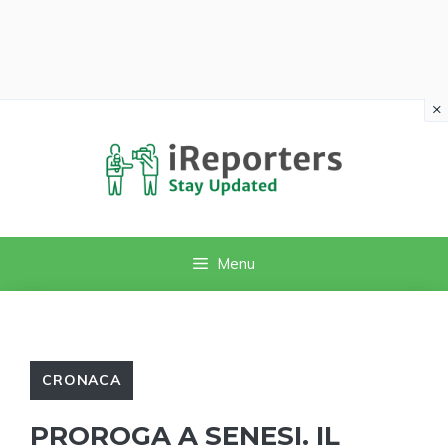
×
Vai
al
contenuto
Menu
CRONACA
PROROGA A SENESI. IL