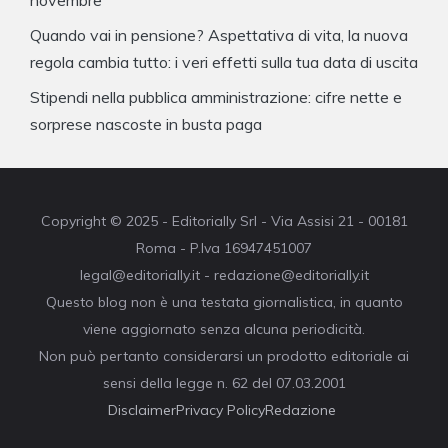
novembre
Quando vai in pensione? Aspettativa di vita, la nuova
regola cambia tutto: i veri effetti sulla tua data di uscita
Stipendi nella pubblica amministrazione: cifre nette e
sorprese nascoste in busta paga
Copyright © 2025 - Editorially Srl - Via Assisi 21 - 00181
Roma - P.Iva 16947451007
legal@editorially.it - redazione@editorially.it
Questo blog non è una testata giornalistica, in quanto
viene aggiornato senza alcuna periodicità.
Non può pertanto considerarsi un prodotto editoriale ai
sensi della legge n. 62 del 07.03.2001
Disclaimer
Privacy Policy
Redazione