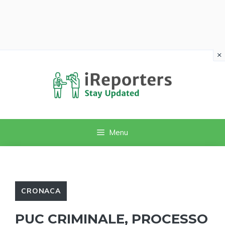
×
Vai
al
contenuto
Menu
CRONACA
PUC CRIMINALE, PROCESSO