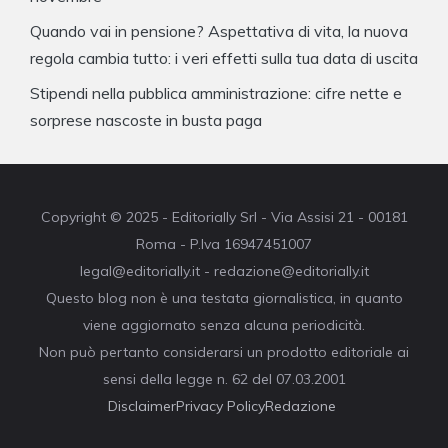
Quando vai in pensione? Aspettativa di vita, la nuova
regola cambia tutto: i veri effetti sulla tua data di uscita
Stipendi nella pubblica amministrazione: cifre nette e
sorprese nascoste in busta paga
Copyright © 2025 - Editorially Srl - Via Assisi 21 - 00181
Roma - P.Iva 16947451007
legal@editorially.it - redazione@editorially.it
Questo blog non è una testata giornalistica, in quanto
viene aggiornato senza alcuna periodicità.
Non può pertanto considerarsi un prodotto editoriale ai
sensi della legge n. 62 del 07.03.2001
Disclaimer
Privacy Policy
Redazione