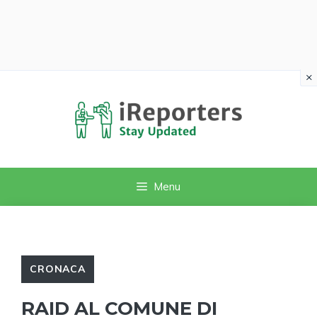
×
Vai
al
contenuto
Menu
CRONACA
RAID AL COMUNE DI