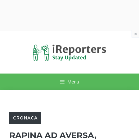
×
Vai
al
contenuto
Menu
CRONACA
RAPINA AD AVERSA,