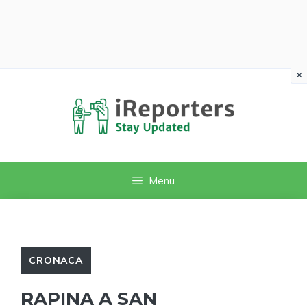
×
Vai
al
contenuto
Menu
CRONACA
RAPINA A SAN