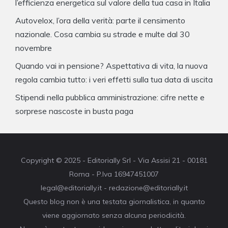
l’efficienza energetica sul valore della tua casa in Italia
Autovelox, l’ora della verità: parte il censimento
nazionale. Cosa cambia su strade e multe dal 30
novembre
Quando vai in pensione? Aspettativa di vita, la nuova
regola cambia tutto: i veri effetti sulla tua data di uscita
Stipendi nella pubblica amministrazione: cifre nette e
sorprese nascoste in busta paga
Copyright © 2025 - Editorially Srl - Via Assisi 21 - 00181
Roma - P.Iva 16947451007
legal@editorially.it - redazione@editorially.it
Questo blog non è una testata giornalistica, in quanto
viene aggiornato senza alcuna periodicità.