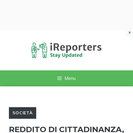
×
Vai
al
contenuto
Menu
SOCIETÀ
REDDITO DI CITTADINANZA,