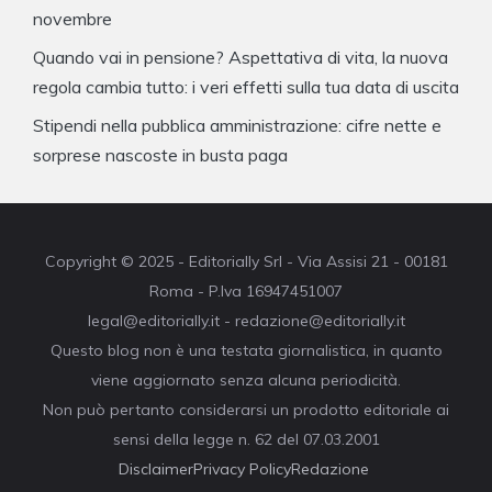
novembre
Quando vai in pensione? Aspettativa di vita, la nuova
regola cambia tutto: i veri effetti sulla tua data di uscita
Stipendi nella pubblica amministrazione: cifre nette e
sorprese nascoste in busta paga
Copyright © 2025 - Editorially Srl - Via Assisi 21 - 00181
Roma - P.Iva 16947451007
legal@editorially.it - redazione@editorially.it
Questo blog non è una testata giornalistica, in quanto
viene aggiornato senza alcuna periodicità.
Non può pertanto considerarsi un prodotto editoriale ai
sensi della legge n. 62 del 07.03.2001
Disclaimer
Privacy Policy
Redazione